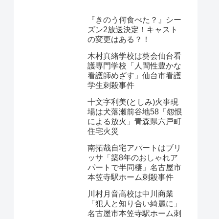
『きのう何食べた？』シー
ズン2放送決定！キャスト
の変更はある？！
木村真緒学校は葵会仙台看
護専門学校「人間性豊かな
看護師めざす」仙台市看護
学生刺殺事件
十文字利美(としみ)火事現
場は犬落瀬前谷地58「怨恨
による放火」青森県六戸町
住宅火災
南拓哉自宅アパートはブリ
ッサ「築8年のおしゃれア
パートで半同棲」名古屋市
本笠寺駅ホーム刺殺事件
川村月音高校は中川商業
「犯人と知り合い綺麗に」
名古屋市本笠寺駅ホーム刺