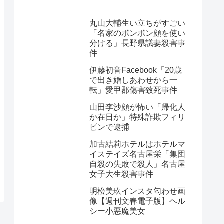
丸山大輔生い立ちがすごい
「名家のボンボン顔を使い
分ける」長野県議妻殺害事
件
伊藤初音Facebook「20歳
で出き婚しあわせから一
転」愛甲郡傷害致死事件
山田李沙顔が怖い「帰化人
か在日か」特殊詐欺フィリ
ピンで逮捕
加古結莉ホテルはホテルマ
イステイズ名古屋栄「集団
自殺の失敗で殺人」名古屋
女子大生殺害事件
明松美玖インスタ匂わせ画
像【週刊文春電子版】ヘル
シー小悪魔美女