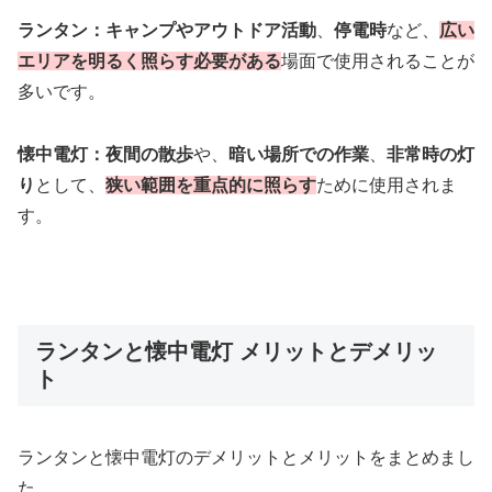
ランタン：
キャンプやアウトドア活動
、
停電時
など、
広い
エリアを明るく照らす必要がある
場面で使用されることが
多いです。
懐中電灯：夜間の散歩
や、
暗い場所での作業
、
非常時の灯
り
として、
狭い範囲を重点的に照らす
ために使用されま
す。
ランタンと懐中電灯 メリットとデメリッ
ト
ランタンと懐中電灯のデメリットとメリットをまとめまし
た。