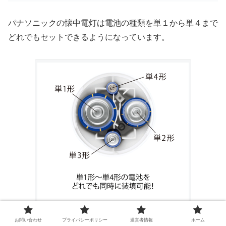
パナソニックの懐中電灯は電池の種類を単１から単４まで
どれでもセットできるようになっています。
お問い合わせ
プライバシーポリシー
運営者情報
ホーム
画像引用元：楽天市場