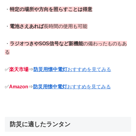
・
特定の場所や方向を照らすことは得意
・
電池さえあれば
長時間の使用も可能
・
ラジオつきやSOS信号など新機能
の備わったものもあ
る
✅
楽天市場
⇒
防災用懐中電灯
おすすめを見てみる
✅
Amazon
⇒
防災用懐中電灯
おすすめを見てみる
防災に適したランタン