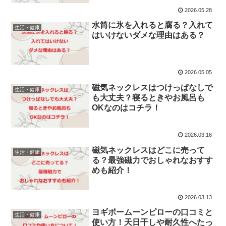
2026.05.28
水筒に氷を入れると腐る？入れて
生活・健康
はいけないダメな理由はある？
2026.05.05
磁気ネックレスはつけっぱなしで
生活・健康
も大丈夫？寝るときやお風呂も
OKなのはコチラ！
2026.03.16
磁気ネックレスはどこに売って
生活・健康
る？最強磁力でおしゃれなおすす
めも紹介！
2026.03.13
ヨギボームーンピローの口コミと
生活・健康
使い方！天日干しや耐久性へたっ