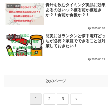
青汁を飲むタイミング美肌に効果
生活・健康
あるのはいつ？寝る前か寝起き
か？！食前か食後か？！
2025.06.03
防災にはランタンと懐中電灯どっ
生活・健康
ちが必要？家庭でできることは対
策しておきたい！
2025.05.19
次のページ
次
1
2
3
へ