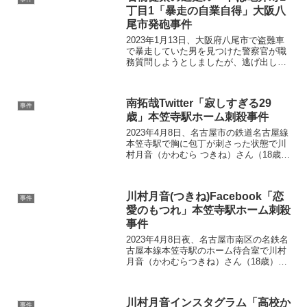
丁目1「暴走の自業自得」大阪八
尾市発砲事件
2023年1月13日、大阪府八尾市で盗難車
で暴走していた男を見つけた警察官が職
務質問しようとしましたが、逃げ出した
ため発砲し容疑者が死亡する事件が起こ
りました。 公務執行妨害の現行犯で逮捕
され死亡が確認されたのは、石橋健太
南拓哉Twitter「寂しすぎる29
（いしばし けんた...
事件
歳」本笠寺駅ホーム刺殺事件
2023年4月8日、名古屋市の鉄道名古屋線
本笠寺駅で胸に包丁が刺さった状態で川
村月音（かわむら つきね）さん（18歳）
が発見された事件で、直前に列車に飛び
込んだ男性について発表がありました。
職業不詳の南拓哉（みなみ たくや）容疑
川村月音(つきね)Facebook「恋
者（29歳...
事件
愛のもつれ」本笠寺駅ホーム刺殺
事件
2023年4月8日夜、名古屋市南区の名鉄名
古屋本線本笠寺駅のホーム待合室で川村
月音（かわむらつきね）さん（18歳）が
胸にナイフが刺さった状態で見つかり、
その後死亡が確認されました。 その直前
には同年代とみられる男性がホームで電
川村月音インスタグラム「高校か
車にはねられ死...
事件