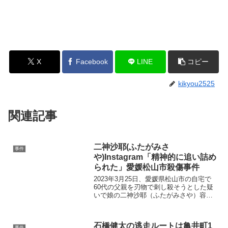
X
Facebook
LINE
コピー
kikyou2525
関連記事
二神沙耶(ふたがみさ
事件
や)Instagram「精神的に追い詰め
られた」愛媛松山市殺傷事件
2023年3月25日、愛媛県松山市の自宅で
60代の父親を刃物で刺し殺そうとした疑
いで娘の二神沙耶（ふたがみさや）容疑
者（26歳）が逮捕されました。 二神さや
容疑者のInstagram（インスタグラム）や
Facebook（フェイスブック）、自...
石橋健太の逃走ルートは亀井町1
事件