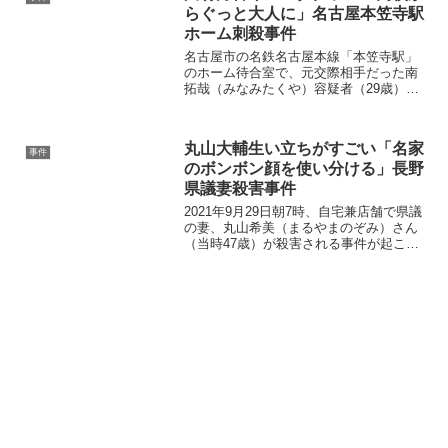
らぐっと大人に」名古屋本笠寺駅
ホーム刺殺事件
名古屋市の名鉄名古屋本線「本笠寺駅」
のホーム待合室で、元交際相手だった南
拓哉（みなみたくや）容疑者（29歳）に
刃物で刺殺された川村月音（かわむらつ
きね）さん（18歳）の事件。 川村つきね
さんのInstagram（インスタグラム）の画
丸山大輔生い立ちがすごい「名家
像が報道...
事件
のボンボン顔を使い分ける」長野
県議妻殺害事件
2021年9月29日朝7時、自宅兼店舗で県議
の妻、丸山希美（まるやまのぞみ）さん
（当時47歳）が殺害される事件が起こり
ました。 死因は首を絞められたことによ
る窒息死でした。 夫の丸山大輔容疑者は
事件当時、議会のため長野市に宿泊して
自宅にはい...