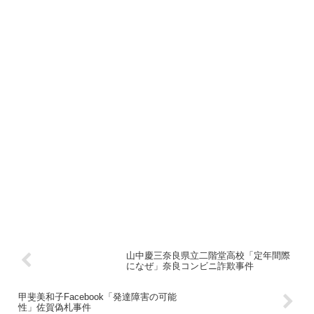
山中慶三奈良県立二階堂高校「定年間際
になぜ」奈良コンビニ詐欺事件
甲斐美和子Facebook「発達障害の可能
性」佐賀偽札事件