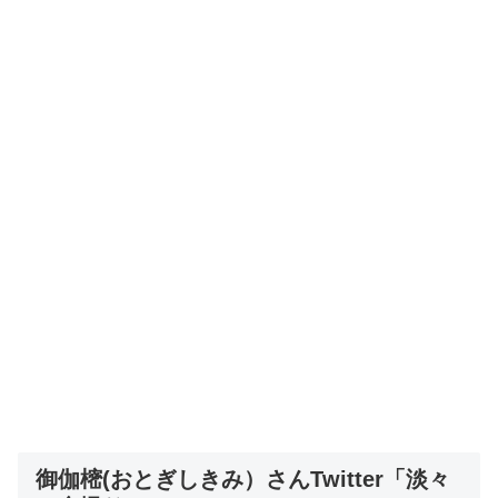
御伽樒(おとぎしきみ）さんTwitter「淡々