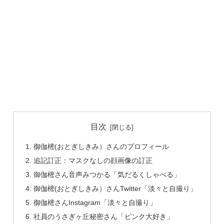
目次
御伽樒(おとぎしきみ）さんのプロフィール
追記訂正：マスクなしの顔画像の訂正
御伽樒さん音声みつかる「気だるくしゃべる」
御伽樒(おとぎしきみ）さんTwitter「淡々と自撮り」
御伽樒さんInstagram「淡々と自撮り」
社員のうさぎヶ丘秘密さん「ピンク大好き」